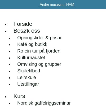
Andre museum i HVM
Forside
Besøk oss
Opningstider & prisar
Kafé og butikk
Ro ein tur på fjorden
Kulturnaustet
Omvising og grupper
Skuletilbod
Leirskule
Utstillingar
Kurs
Nordisk gaffelriggseminar