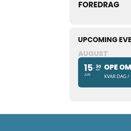
FOREDRAG
UPCOMING EV
AUGUST
15
OPE OM
30
AUG
JUN
KVAR DAG / 