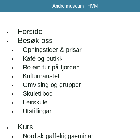
Andre museum i HVM
Forside
Besøk oss
Opningstider & prisar
Kafé og butikk
Ro ein tur på fjorden
Kulturnaustet
Omvising og grupper
Skuletilbod
Leirskule
Utstillingar
Kurs
Nordisk gaffelriggseminar