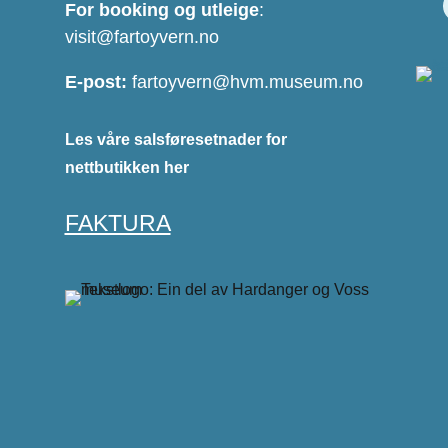
For booking og utleige
:
visit@fartoyvern.no
E-post:
fartoyvern@hvm.museum.no
Les våre salsføresetnader for
nettbutikken her
FAKTURA