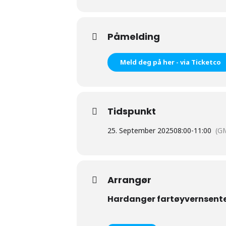
Påmelding
Meld deg på her - via Ticketco
Tidspunkt
25. September 2025
08:00
-
11:00
(G
Arrangør
Hardanger fartøyvernsent