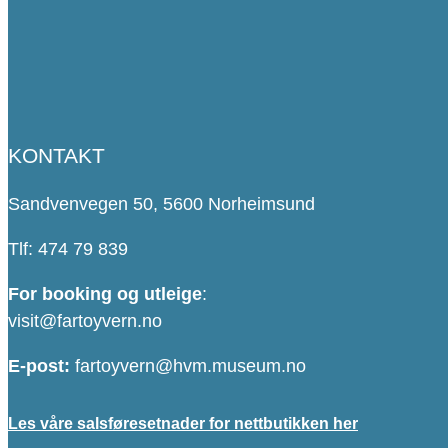
KONTAKT
Sandvenvegen 50, 5600 Norheimsund
Tlf: 474 79 839
For booking og utleige
:
visit@fartoyvern.no
E-post:
fartoyvern@hvm.museum.no
Les våre salsføresetnader for nettbutikken her