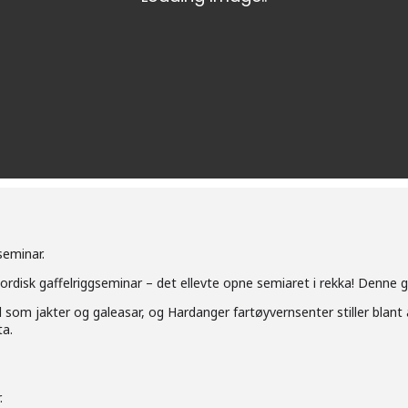
seminar.
it nordisk gaffelriggseminar – det ellevte opne semiaret i rekka! Denn
d som jakter og galeasar, og Hardanger fartøyvernsenter stiller blant
ta.
.