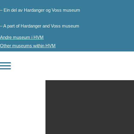
NORDISK GAFFELR
– Ein del av Hardanger og Voss museum
25
BERGEN H
– A part of Hardanger and Voss museum
SEP
Andre museum i HVM
Other museums within HVM