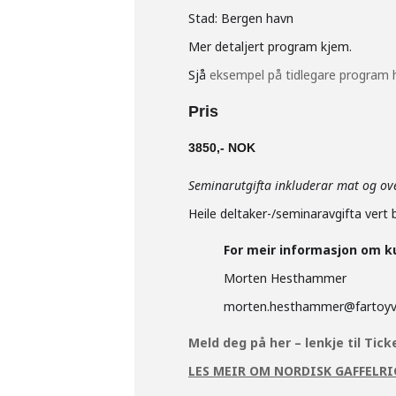
Stad: Bergen havn
Mer detaljert program kjem.
Sjå
eksempel på tidlegare program h
Pris
3850,- NOK
Seminarutgifta inkluderar mat og ove
Heile deltaker-/seminaravgifta vert 
For meir informasjon om k
Morten Hesthammer
morten.hesthammer@fartoyv
Meld deg på her – lenkje til Tick
LES MEIR OM NORDISK GAFFELR