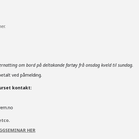
er.
rnatting om bord på deltakande fartøy frå onsdag kveld til sundag.
betalt ved påmelding.
urset kontakt:
ern.no
etco.
IGGSEMINAR HER