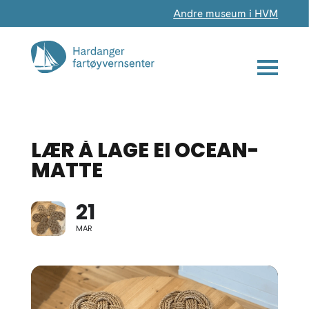
Andre museum i HVM
LÆR Å LAGE EI OCEAN-
MATTE
21
MAR