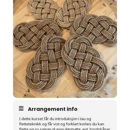
Arrangement info
I dette kurset får du introduksjon i t
au og
fletteteknikk og får vist og forklart korleis du kan
flette og sy saman di eiga dørmatte, evt. bordskånar.