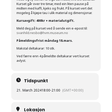
Kurset går over tre timar
, med ein liten pause på
midten med kaffi, kjeks og frukt. På kurset vert det
mogeleg å kjøpe tau i ulik material og dimensjonar.
Kursavgift: 400kr + materialutgift.
Meld deg på kurset ved å sende ein e-epost til:
svanhild.nesbo@hvm.museum.no
Påmeldingsfrist måndag 18.mars.
Makstal deltakarar: 10 stk.
Ved færre enn 4 påmeldte deltakarar vert kurset
avlyst.
Tidspunkt
21. March 2024
18:00
-
21:00
(GMT+00:00)
Lokasjon