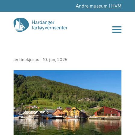
Andre museum i HVM
av
tinekjosas
|
10. jun, 2025