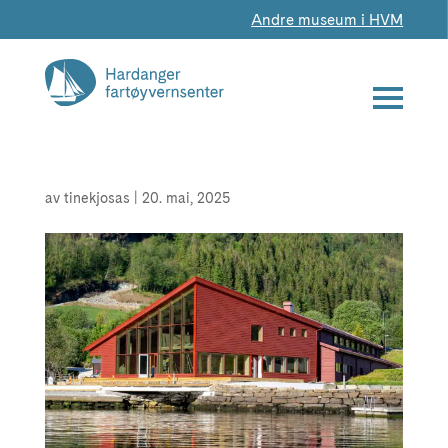
Andre museum i HVM
av
tinekjosas
|
20. mai, 2025