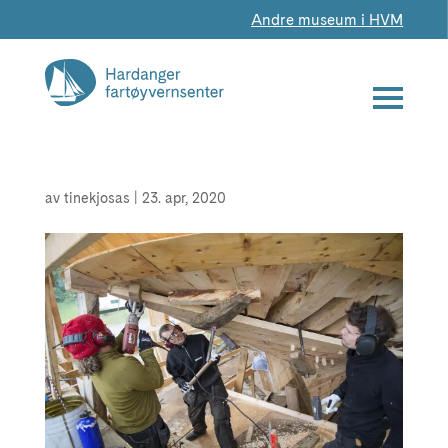
Andre museum i HVM
av
tinekjosas
|
23. apr, 2020