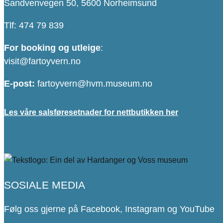
Sandvenvegen 50, 5600 Norheimsund
Tlf: 474 79 839
For booking og utleige
:
visit@fartoyvern.no
E-post:
fartoyvern@hvm.museum.no
Les våre salsføresetnader for nettbutikken her
FAKTURA
SOSIALE MEDIA
Følg oss gjerne på Facebook, Instagram og YouTube