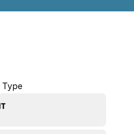
t Type
NT