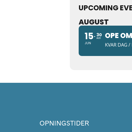
UPCOMING EV
AUGUST
15
OPE OM
30
AUG
JUN
KVAR DAG / 
OPNINGSTIDER